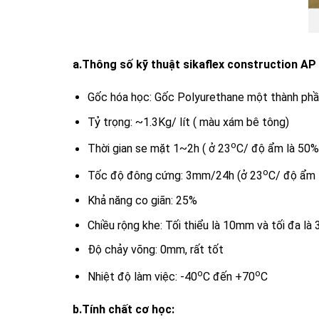
a.Thông số kỹ thuật sikaflex construction AP
Gốc hóa học: Gốc Polyurethane một thành phần,
Tỷ trọng: ~1.3Kg/ lít ( màu xám bê tông)
o
Thời gian se mặt 1~2h ( ở 23
C/ độ ẩm là 50%
o
Tốc độ đông cứng: 3mm/24h (ở 23
C/ độ ẩm 
Khả năng co giãn: 25%
Chiều rộng khe: Tối thiểu là 10mm và tối đa l
Độ chảy võng: 0mm, rất tốt
o
o
Nhiệt độ làm việc: -40
C đến +70
C
b.Tính chất cơ học: