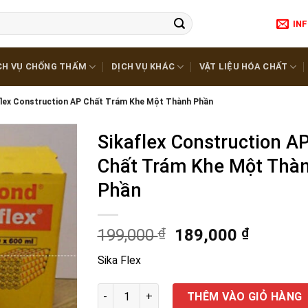
IN
CH VỤ CHỐNG THẤM
DỊCH VỤ KHÁC
VẬT LIỆU HÓA CHẤT
flex Construction AP Chất Trám Khe Một Thành Phần
Sikaflex Construction A
Chất Trám Khe Một Thà
Phần
199,000
₫
189,000
₫
Sika Flex
Sikaflex Construction AP Chất Trám Khe M
THÊM VÀO GIỎ HÀNG