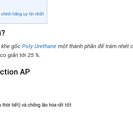
chính hãng uy tín nhất
ì?
m khe gốc
Poly Urethane
một thành phần để trám nhét c
 co giãn tới 25 %.
uction AP
thời tiết) và chống lão hóa rất tốt