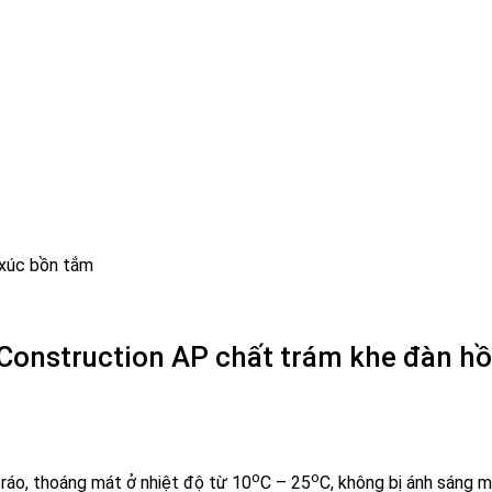
 xúc bồn tắm
Construction AP chất trám khe đàn hồ
o
o
ô ráo, thoáng mát ở nhiệt độ từ 10
C – 25
C, không bị ánh sáng m