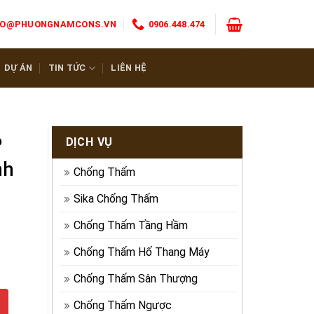
FO@PHUONGNAMCONS.VN
0906.448.474
DỰ ÁN
TIN TỨC
LIÊN HỆ
P
DỊCH VỤ
nh
Chống Thấm
Sika Chống Thấm
Chống Thấm Tầng Hầm
Chống Thấm Hố Thang Máy
Chống Thấm Sân Thượng
ột Thành Phần số lượng
Chống Thấm Ngược