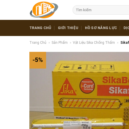
Skip
Tìm
to
kiếm:
content
TRANG CHỦ
GIỚI THIỆU
HỒ SƠ NĂNG LỰC
DỊ
Trang Chủ
»
Sản Phẩm
»
Vật Liệu Sika Chống Thấm
»
Sika
-5%