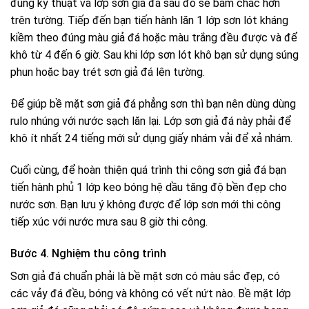
đúng kỹ thuật và lớp sơn giả đá sau đó sẽ bám chắc hơn
trên tường. Tiếp đến bạn tiến hành lăn 1 lớp sơn lót kháng
kiềm theo đúng màu giả đá hoặc màu trắng đều được và để
khô từ 4 đến 6 giờ. Sau khi lớp sơn lót khô bạn sử dụng súng
phun hoặc bay trét sơn giả đá lên tường.
Để giúp bề mặt sơn giả đá phẳng sơn thì bạn nên dùng dùng
rulo nhúng với nước sạch lăn lại. Lớp sơn giả đá này phải để
khô ít nhất 24 tiếng mới sử dụng giấy nhám vải để xả nhám.
Cuối cùng, để hoàn thiện quá trình thi công sơn giả đá bạn
tiến hành phủ 1 lớp keo bóng hệ dầu tăng độ bền đẹp cho
nước sơn. Bạn lưu ý không được để lớp sơn mới thi công
tiếp xúc với nước mưa sau 8 giờ thi công.
Bước 4. Nghiệm thu công trình
Sơn giả đá chuẩn phải là bề mặt sơn có màu sắc đẹp, có
các vảy đá đều, bóng và không có vết nứt nào. Bề mặt lớp