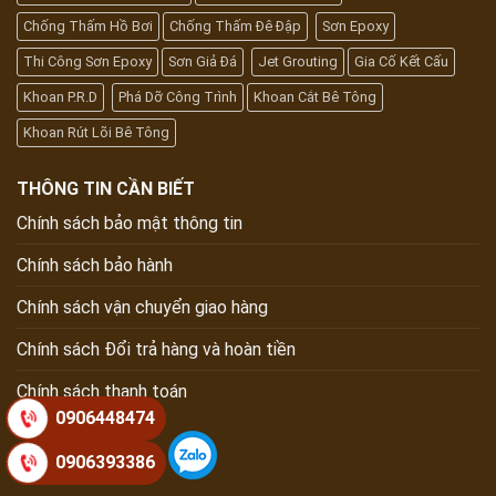
Chống Thấm Hồ Bơi
Chống Thấm Đê Đập
Sơn Epoxy
Thi Công Sơn Epoxy
Sơn Giả Đá
Jet Grouting
Gia Cố Kết Cấu
Khoan P.R.D
Phá Dỡ Công Trình
Khoan Cắt Bê Tông
Khoan Rút Lõi Bê Tông
THÔNG TIN CẦN BIẾT
Chính sách bảo mật thông tin
Chính sách bảo hành
Chính sách vận chuyển giao hàng
Chính sách Đổi trả hàng và hoàn tiền
Chính sách thanh toán
0906448474
Map
0906393386