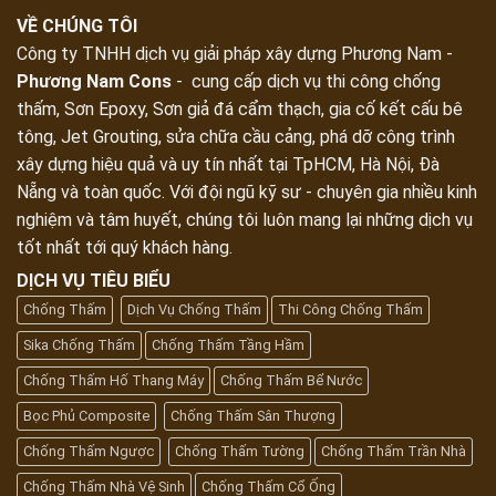
VỀ CHÚNG TÔI
Công ty TNHH dịch vụ giải pháp xây dựng Phương Nam -
Phương Nam Cons
- cung cấp dịch vụ thi công chống
thấm, Sơn Epoxy, Sơn giả đá cẩm thạch, gia cố kết cấu bê
tông, Jet Grouting, sửa chữa cầu cảng, phá dỡ công trình
xây dựng hiệu quả và uy tín nhất tại TpHCM, Hà Nội, Đà
Nẵng và toàn quốc. Với đội ngũ kỹ sư - chuyên gia nhiều kinh
nghiệm và tâm huyết, chúng tôi luôn mang lại những dịch vụ
tốt nhất tới quý khách hàng.
DỊCH VỤ TIÊU BIỂU
Chống Thấm
Dịch Vụ Chống Thấm
Thi Công Chống Thấm
Sika Chống Thấm
Chống Thấm Tầng Hầm
Chống Thấm Hố Thang Máy
Chống Thấm Bể Nước
Bọc Phủ Composite
Chống Thấm Sân Thượng
Chống Thấm Ngược
Chống Thấm Tường
Chống Thấm Trần Nhà
Chống Thấm Nhà Vệ Sinh
Chống Thấm Cổ Ống