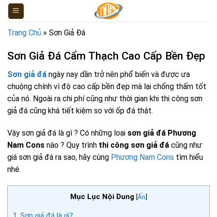
Skip
to
content
Trang Chủ
»
Sơn Giả Đá
Sơn Giả Đá Cẩm Thạch Cao Cấp Bền Đẹp
Sơn giả đá
ngày nay dần trở nên phổ biến và được ưa
chuộng chính vì độ cao cấp bền đẹp mà lại chống thấm tốt
của nó. Ngoài ra chi phí cũng như thời gian khi thi công sơn
giả đá cũng khá tiết kiệm so với ốp đá thật.
Vậy sơn giả đá là gì ? Có những loại
sơn giả đá Phương
Nam Cons
nào ? Quy trình
thi công sơn giả đá
cũng như
giá sơn giả đá ra sao, hãy cùng
Phương Nam Cons
tìm hiểu
nhé.
Mục Lục Nội Dung
[
Ẩn
]
1.
Sơn giả đá là gì?