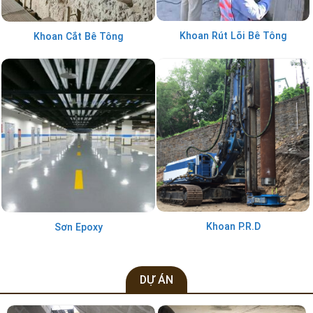
Khoan Rút Lõi Bê Tông
Khoan Cắt Bê Tông
Khoan P.R.D
Sơn Epoxy
DỰ ÁN