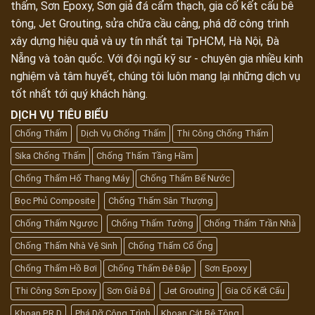
thấm, Sơn Epoxy, Sơn giả đá cẩm thạch, gia cố kết cấu bê
tông, Jet Grouting, sửa chữa cầu cảng, phá dỡ công trình
xây dựng hiệu quả và uy tín nhất tại TpHCM, Hà Nội, Đà
Nẵng và toàn quốc. Với đội ngũ kỹ sư - chuyên gia nhiều kinh
nghiệm và tâm huyết, chúng tôi luôn mang lại những dịch vụ
tốt nhất tới quý khách hàng.
DỊCH VỤ TIÊU BIỂU
Chống Thấm
Dịch Vụ Chống Thấm
Thi Công Chống Thấm
Sika Chống Thấm
Chống Thấm Tầng Hầm
Chống Thấm Hố Thang Máy
Chống Thấm Bể Nước
Bọc Phủ Composite
Chống Thấm Sân Thượng
Chống Thấm Ngược
Chống Thấm Tường
Chống Thấm Trần Nhà
Chống Thấm Nhà Vệ Sinh
Chống Thấm Cổ Ống
Chống Thấm Hồ Bơi
Chống Thấm Đê Đập
Sơn Epoxy
Thi Công Sơn Epoxy
Sơn Giả Đá
Jet Grouting
Gia Cố Kết Cấu
Khoan P.R.D
Phá Dỡ Công Trình
Khoan Cắt Bê Tông