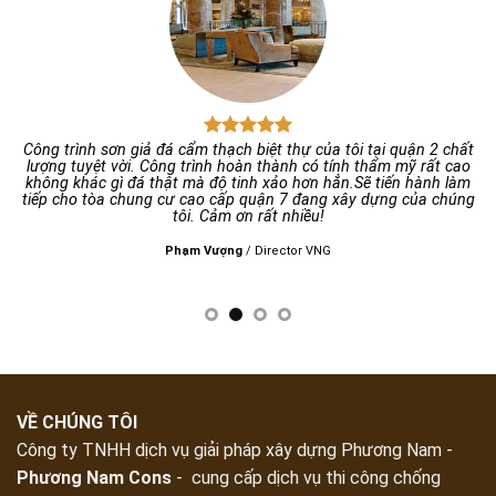
t
Công trình sơn giả đá cẩm thạch biệt thự của tôi tại quận 2 chất
C
ộ
lượng tuyệt vời. Công trình hoàn thành có tính thẩm mỹ rất cao
h
không khác gì đá thật mà độ tinh xảo hơn hẳn.Sẽ tiến hành làm
tiếp cho tòa chung cư cao cấp quận 7 đang xây dựng của chúng
tôi. Cảm ơn rất nhiều!
Phạm Vượng
/
Director VNG
VỀ CHÚNG TÔI
Công ty TNHH dịch vụ giải pháp xây dựng Phương Nam -
Phương Nam Cons
- cung cấp dịch vụ thi công chống