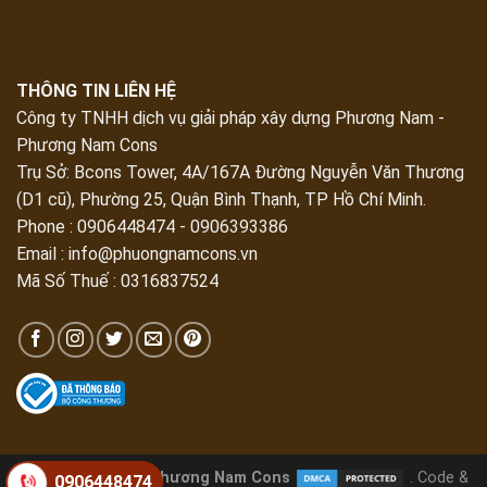
THÔNG TIN LIÊN HỆ
Công ty TNHH dịch vụ giải pháp xây dựng Phương Nam -
Phương Nam Cons
Trụ Sở:
Bcons Tower, 4A/167A Đường Nguyễn Văn Thương
(D1 cũ), Phường 25, Quận Bình Thạnh, TP Hồ Chí Minh
.
Phone : 0906448474 - 0906393386
Email :
info@phuongnamcons.vn
Mã Số Thuế : 0316837524
Copyright 2026 ©
Phương Nam Cons
. Code &
0906448474