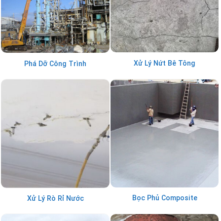
Xử Lý Nứt Bê Tông
Phá Dỡ Công Trình
Bọc Phủ Composite
Xử Lý Rò Rỉ Nước