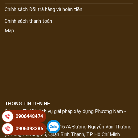
Chính sách Đổi trả hàng và hoàn tiền
Chính sách thanh toán
Map
THÔNG TIN LIÊN HỆ
Công ty TNHH dịch vụ giải pháp xây dựng Phương Nam -
0906448474
Phương Nam Cons
Trụ Sở:
Bcons Tower, 4A/167A Đường Nguyễn Văn Thương
0906393386
(D1 cũ), Phường 25, Quận Bình Thạnh, TP Hồ Chí Minh
.