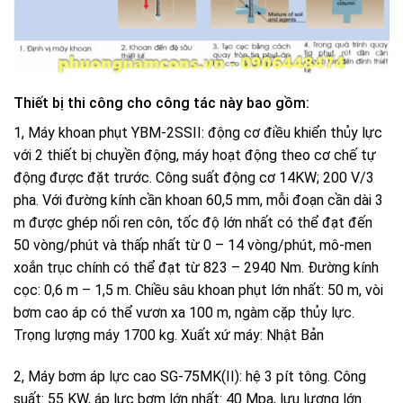
Thiết bị thi công cho công tác này bao gồm:
1, Máy khoan phụt YBM-2SSII: động cơ điều khiển thủy lực
với 2 thiết bị chuyền động, máy hoạt động theo cơ chế tự
động được đặt trước. Công suất động cơ 14KW; 200 V/3
pha. Với đường kính cần khoan 60,5 mm, mỗi đoạn cần dài 3
m được ghép nối ren côn, tốc độ lớn nhất có thể đạt đến
50 vòng/phút và thấp nhất từ 0 – 14 vòng/phút, mô-men
xoắn trục chính có thể đạt từ 823 – 2940 Nm. Đường kính
cọc: 0,6 m – 1,5 m. Chiều sâu khoan phụt lớn nhất: 50 m, vòi
bơm cao áp có thể vươn xa 100 m, ngàm cặp thủy lực.
Trọng lượng máy 1700 kg. Xuất xứ máy: Nhật Bản
2, Máy bơm áp lực cao SG-75MK(II): hệ 3 pít tông. Công
suất: 55 KW, áp lực bơm lớn nhất: 40 Mpa, lưu lượng lớn