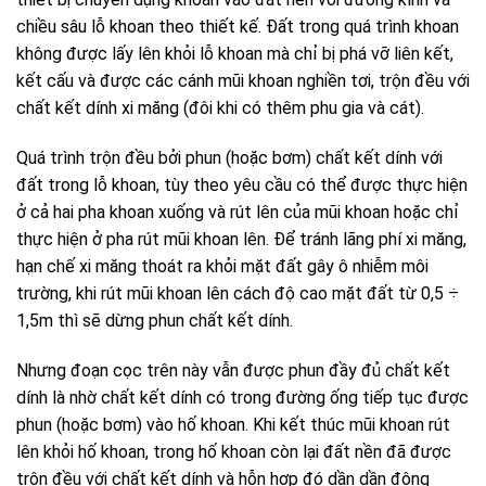
chiều sâu lỗ khoan theo thiết kế. Đất trong quá trình khoan
không được lấy lên khỏi lỗ khoan mà chỉ bị phá vỡ liên kết,
kết cấu và được các cánh mũi khoan nghiền tơi, trộn đều với
chất kết dính xi măng (đôi khi có thêm phu gia và cát).
Quá trình trộn đều bởi phun (hoặc bơm) chất kết dính với
đất trong lỗ khoan, tùy theo yêu cầu có thể được thực hiện
ở cả hai pha khoan xuống và rút lên của mũi khoan hoặc chỉ
thực hiện ở pha rút mũi khoan lên. Để tránh lãng phí xi măng,
hạn chế xi măng thoát ra khỏi mặt đất gây ô nhiễm môi
trường, khi rút mũi khoan lên cách độ cao mặt đất từ 0,5 ÷
1,5m thì sẽ dừng phun chất kết dính.
Nhưng đoạn cọc trên này vẫn được phun đầy đủ chất kết
dính là nhờ chất kết dính có trong đường ống tiếp tục được
phun (hoặc bơm) vào hố khoan. Khi kết thúc mũi khoan rút
lên khỏi hố khoan, trong hố khoan còn lại đất nền đã được
trộn đều với chất kết dính và hỗn hợp đó dần dần đông