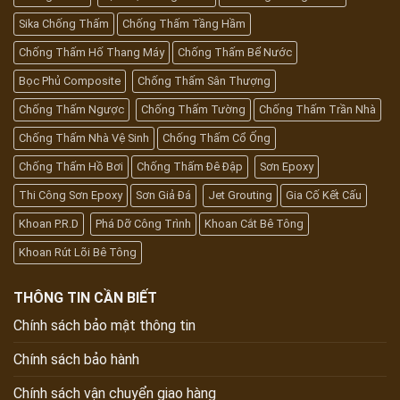
Sika Chống Thấm
Chống Thấm Tầng Hầm
Chống Thấm Hố Thang Máy
Chống Thấm Bể Nước
Bọc Phủ Composite
Chống Thấm Sân Thượng
Chống Thấm Ngược
Chống Thấm Tường
Chống Thấm Trần Nhà
Chống Thấm Nhà Vệ Sinh
Chống Thấm Cổ Ống
Chống Thấm Hồ Bơi
Chống Thấm Đê Đập
Sơn Epoxy
Thi Công Sơn Epoxy
Sơn Giả Đá
Jet Grouting
Gia Cố Kết Cấu
Khoan P.R.D
Phá Dỡ Công Trình
Khoan Cắt Bê Tông
Khoan Rút Lõi Bê Tông
THÔNG TIN CẦN BIẾT
Chính sách bảo mật thông tin
Chính sách bảo hành
Chính sách vận chuyển giao hàng