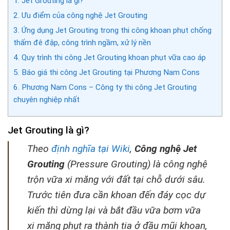
1.
Jet Grouting là gì?
2.
Ưu điểm của công nghệ Jet Grouting
3.
Ứng dụng Jet Grouting trong thi công khoan phụt chống
thấm đê đập, công trình ngầm, xử lý nền
4.
Quy trình thi công Jet Grouting khoan phụt vữa cao áp
5.
Báo giá thi công Jet Grouting tại Phương Nam Cons
6.
Phương Nam Cons – Công ty thi công Jet Grouting
chuyên nghiệp nhất
Jet Grouting là gì?
Theo
định nghĩa tại Wiki
,
Công nghệ Jet
Grouting
(Pressure Grouting) là công nghệ
trộn vữa xi măng với đất tại chỗ dưới sâu.
Trước tiên đưa cần khoan đến đáy cọc dự
kiến thì dừng lại và bắt đầu vữa bơm vữa
xi măng phụt ra thành tia ở đầu mũi khoan,