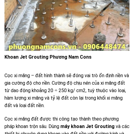
Khoan Jet Grouting Phương Nam Cons
Cọc xi măng – đất hình thành sẽ đóng vai trò ổn định nền và
gia cường độ cho nền. Cường độ chịu nén của xi măng đất
từ dao động khoảng 20 ÷ 250 kg/ cm2, tuỳ thuộc vào loại,
hàm lượng xi măng và tỷ lệ đất còn lại trong khối xi măng
đất và loại đất nền.
Cọc xi măng đất được thi công tạo thành theo phương
pháp khoan trộn sâu. Dùng
máy khoan Jet Grouting
và các
thiết bị chuyên dụng khoan vào đất nền với đường kính và