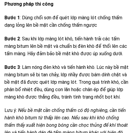
Phương pháp thi công
Bước 1
: Dùng chổi sơn để quét lớp màng lót chống thấm
dạng lỏng lên bề mặt cần chống thấm ngược
Bước 2
: Sau khi lớp màng lót khô, tiến hành trải các tấm
màng bitum lên bề mặt và chuẩn bị đèn khò để thổi lên các
tấm màng. Hãy đảm bảo bề mặt khò được úp xuống dưới.
Bước 3
: Làm nóng đèn khò và tiến hành khò. Lúc này bề mặt
màng bitum sẽ bị tan chảy, lớp nhầy được bám dính chặt và
bề mặt đã được quét lớp màng lót. Trong quá trình khó, cần
phân bổ nhiệt đều, dùng con lăn hoặc chân ép để giúp lớp
màng khò được thẳng đều, tránh tình trạng nhốt bọt khí.
Lưu ý:
Nếu bề mặt cần chống thấm có độ nghiêng, cần tiến
hành khò bitum từ thấp lên cao. Nếu sau khi khò chống
thấm thấy xuất hiện bong bóng cần chọc thủng để khí thoát
lên và tiến hành dán đè tấm màng bitum khác với biên độ