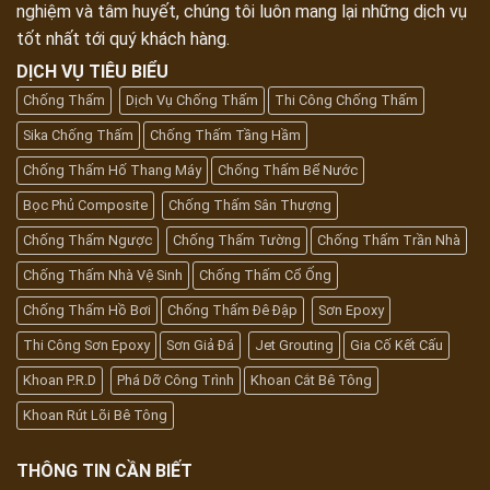
nghiệm và tâm huyết, chúng tôi luôn mang lại những dịch vụ
tốt nhất tới quý khách hàng.
DỊCH VỤ TIÊU BIỂU
Chống Thấm
Dịch Vụ Chống Thấm
Thi Công Chống Thấm
Sika Chống Thấm
Chống Thấm Tầng Hầm
Chống Thấm Hố Thang Máy
Chống Thấm Bể Nước
Bọc Phủ Composite
Chống Thấm Sân Thượng
Chống Thấm Ngược
Chống Thấm Tường
Chống Thấm Trần Nhà
Chống Thấm Nhà Vệ Sinh
Chống Thấm Cổ Ống
Chống Thấm Hồ Bơi
Chống Thấm Đê Đập
Sơn Epoxy
Thi Công Sơn Epoxy
Sơn Giả Đá
Jet Grouting
Gia Cố Kết Cấu
Khoan P.R.D
Phá Dỡ Công Trình
Khoan Cắt Bê Tông
Khoan Rút Lõi Bê Tông
THÔNG TIN CẦN BIẾT