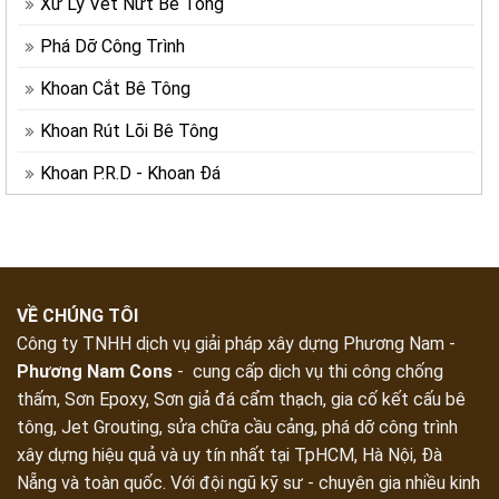
Xử Lý Vết Nứt Bê Tông
Phá Dỡ Công Trình
Khoan Cắt Bê Tông
Khoan Rút Lõi Bê Tông
Khoan P.R.D - Khoan Đá
VỀ CHÚNG TÔI
Công ty TNHH dịch vụ giải pháp xây dựng Phương Nam -
Phương Nam Cons
- cung cấp dịch vụ thi công chống
thấm, Sơn Epoxy, Sơn giả đá cẩm thạch, gia cố kết cấu bê
tông, Jet Grouting, sửa chữa cầu cảng, phá dỡ công trình
xây dựng hiệu quả và uy tín nhất tại TpHCM, Hà Nội, Đà
Nẵng và toàn quốc. Với đội ngũ kỹ sư - chuyên gia nhiều kinh