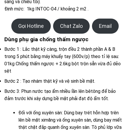
sáng và chiều tối).
Định mức: 1kg INTOC-04 / khoảng 2 m2 .
Gọi Hotline
Chat Zalo
Email
Dùng phụ gia chống thấm ngược
Bước 1 : Lắc thật kỹ càng, trộn đều 2 thành phần A & B
trong 5 phút bằng máy khuấy tay (600v/p) theo tỉ lệ sau:
01kg Chống thấm ngược + 2.6kg bột trộn sẵn vừa đủ dẻo
sệt
Bước 2 : Tạo nhám thật kỹ và vệ sinh bề mặt.
Bước 3: Phun nước tạo ẩm nhiều lần lên bêtông để bảo
đảm trước khi xây dựng bề mặt phải đạt độ ẩm tốt.
Đối với ống xuyên sàn: Dùng bay trét hỗn hợp trên
lên bề mặt ximăng và ống xuyên sàn, dùng bay miết
thật chặt đắp quanh ống xuyên sàn. Tô phủ lớp vữa