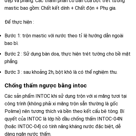
đẹp và phẳng. Các thành phần cơ bản của bột trét tường
mastic bao gồm: Chất kết dính + Chất độn + Phụ gia.
Để thực hiện :
Bước 1: trộn mastic với nước theo tỉ lệ hướng dẫn ngoài
bao bì.
Bước 2 : Sử dụng bàn doa, thực hiện trét tường cho bề mặt
phẳng.
Bước 3 : sau khoảng 2h, bột khô là có thể nghiệm thu.
Chống thấm ngược bằng intoc
Các sản phẩm INTOC khi sử dụng trộn với xi măng tươi tại
công trình (không phải xi măng trộn sẵn thường là gốc
Polime) nên tương thích và bền theo kết cấu bê tông. Bí
quyết của INTOC là lớp hồ dầu chống thấm INTOC-04N
(hoặc INTOC-04) có tính năng kháng nước đặc biệt, dễ
dàng ngăn nước thấm.