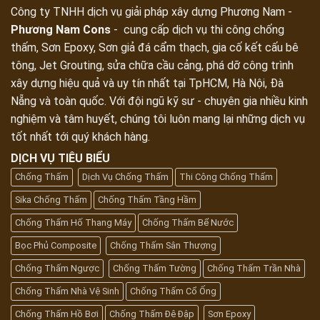
Công ty TNHH dịch vụ giải pháp xây dựng Phương Nam -
Phương Nam Cons
- cung cấp dịch vụ thi công chống
thấm, Sơn Epoxy, Sơn giả đá cẩm thạch, gia cố kết cấu bê
tông, Jet Grouting, sửa chữa cầu cảng, phá dỡ công trình
xây dựng hiệu quả và uy tín nhất tại TpHCM, Hà Nội, Đà
Nẵng và toàn quốc. Với đội ngũ kỹ sư - chuyên gia nhiều kinh
nghiệm và tâm huyết, chúng tôi luôn mang lại những dịch vụ
tốt nhất tới quý khách hàng.
DỊCH VỤ TIÊU BIỂU
Chống Thấm
Dịch Vụ Chống Thấm
Thi Công Chống Thấm
Sika Chống Thấm
Chống Thấm Tầng Hầm
Chống Thấm Hố Thang Máy
Chống Thấm Bể Nước
Bọc Phủ Composite
Chống Thấm Sân Thượng
Chống Thấm Ngược
Chống Thấm Tường
Chống Thấm Trần Nhà
Chống Thấm Nhà Vệ Sinh
Chống Thấm Cổ Ống
Chống Thấm Hồ Bơi
Chống Thấm Đê Đập
Sơn Epoxy