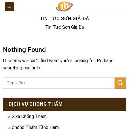
Skip
to
content
TIN TỨC SƠN GIẢ ĐÁ
Tin Tức Sơn Giả Đá
Nothing Found
It seems we can’t find what you’re looking for. Perhaps
searching can help.
DỊCH VỤ CHỐNG THẤM
Sika Chống Thấm
Chống Thấm Tầng Hầm