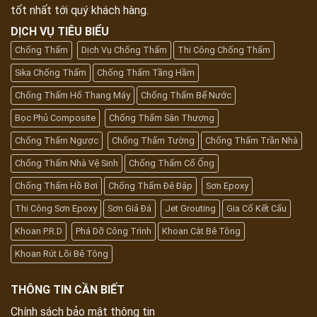
tốt nhất tới quý khách hàng.
DỊCH VỤ TIÊU BIỂU
Chống Thấm
Dịch Vụ Chống Thấm
Thi Công Chống Thấm
Sika Chống Thấm
Chống Thấm Tầng Hầm
Chống Thấm Hố Thang Máy
Chống Thấm Bể Nước
Bọc Phủ Composite
Chống Thấm Sân Thượng
Chống Thấm Ngược
Chống Thấm Tường
Chống Thấm Trần Nhà
Chống Thấm Nhà Vệ Sinh
Chống Thấm Cổ Ống
Chống Thấm Hồ Bơi
Chống Thấm Đê Đập
Sơn Epoxy
Thi Công Sơn Epoxy
Sơn Giả Đá
Jet Grouting
Gia Cố Kết Cấu
Khoan P.R.D
Phá Dỡ Công Trình
Khoan Cắt Bê Tông
Khoan Rút Lõi Bê Tông
THÔNG TIN CẦN BIẾT
Chính sách bảo mật thông tin