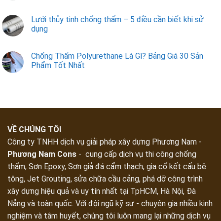
Lưới thủy tinh chống thấm – 5 điều cần biết khi sử
dụng
Chống Thấm Polyurethane Là Gì? Bảng Giá 30 Sản
Phẩm Tốt Nhất
VỀ CHÚNG TÔI
Công ty TNHH dịch vụ giải pháp xây dựng Phương Nam -
Phương Nam Cons
- cung cấp dịch vụ thi công chống
thấm, Sơn Epoxy, Sơn giả đá cẩm thạch, gia cố kết cấu bê
tông, Jet Grouting, sửa chữa cầu cảng, phá dỡ công trình
xây dựng hiệu quả và uy tín nhất tại TpHCM, Hà Nội, Đà
Nẵng và toàn quốc. Với đội ngũ kỹ sư - chuyên gia nhiều kinh
nghiệm và tâm huyết, chúng tôi luôn mang lại những dịch vụ