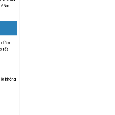
à 65m.
ợc tầm
p rất
 là không