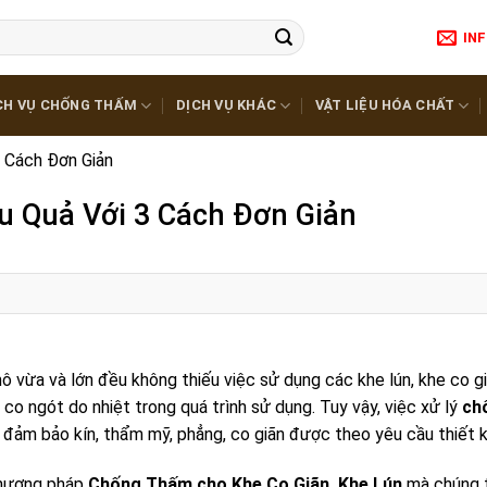
IN
CH VỤ CHỐNG THẤM
DỊCH VỤ KHÁC
VẬT LIỆU HÓA CHẤT
 Cách Đơn Giản
u Quả Với 3 Cách Đơn Giản
mô vừa và lớn đều không thiếu việc sử dụng các
khe lún, khe co 
y co ngót do nhiệt trong quá trình sử dụng. Tuy vậy, việc xử lý
ch
 đảm bảo kín, thẩm mỹ, phẳng, co giãn được theo yêu cầu thiết k
phương pháp
Chống Thấm cho Khe Co Giãn, Khe Lún
mà chúng 