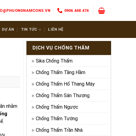
FO@PHUONGNAMCONS.VN
0906.448.474
DỰ ÁN
TIN TỨC
LIÊN HỆ
DỊCH VỤ CHỐNG THẤM
Sika Chống Thấm
Chống Thấm Tầng Hầm
Chống Thấm Hố Thang Máy
Chống Thấm Sân Thượng
giãn nhằm
Chống Thấm Ngược
ống
Chống Thấm Tường
ế.
Chống Thấm Trần Nhà
tôi