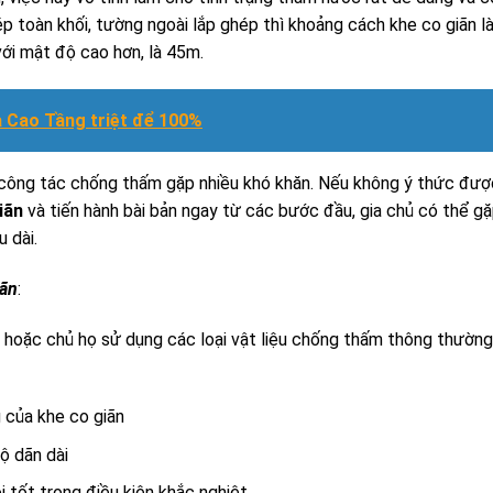
p toàn khối, tường ngoài lắp ghép thì khoảng cách khe co giãn l
 với mật độ cao hơn, là 45m.
Cao Tầng triệt để 100%
nên công tác chống thấm gặp nhiều khó khăn. Nếu không ý thức đư
iãn
và tiến hành bài bản ngay từ các bước đầu, gia chủ có thể gặ
u dài.
iãn
:
 hoặc chủ họ sử dụng các loại vật liệu chống thấm thông thường
g của khe co giãn
ộ dãn dài
tốt trong điều kiện khắc nghiệt