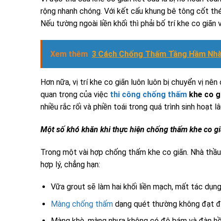
rộng nhanh chóng. Với kết cấu khung bê tông cốt thé
Nếu tường ngoài liền khối thì phải bố trí khe co giãn
Xem thêm
3 Cách Chống Thấm Tầng Hầm Nhà 
Hơn nữa, vị trí khe co giãn luôn luôn bị chuyển vị 
quan trọng của việc
thi công chống thấm
khe co g
nhiều rắc rối và phiền toái trong quá trình sinh hoạt lâ
Một số khó khăn khi thực hiện chống thấm khe co g
Trong một vài hợp chống thấm khe co giãn. Nhà thầu
hợp lý, chẳng hạn:
Vữa grout sẽ làm hai khối liền mạch, mất tác dụn
Màng chống thấm
dạng quét thường không đạt đ
Màng khò, màng nhựa không có độ bám và đàn hồi 