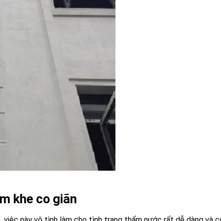
ấm khe co giãn
n, việc này vô tình làm cho tình trạng thấm nước rất dễ dàng và c