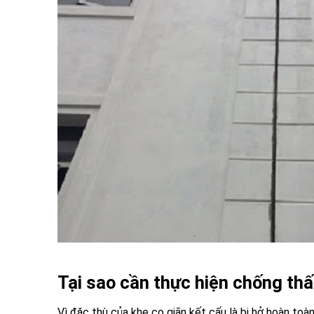
Tại sao cần thực hiện chống th
Vì đặc thù của khe co giãn kết cấu là bị hở hoàn toà