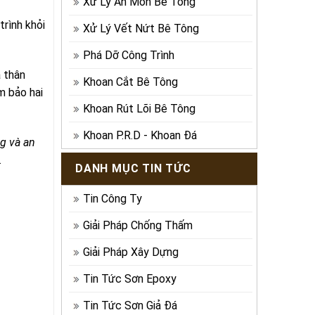
Xử Lý Ăn Mòn Bê Tông
trình khỏi
Xử Lý Vết Nứt Bê Tông
Phá Dỡ Công Trình
a thân
Khoan Cắt Bê Tông
m bảo hai
Khoan Rút Lõi Bê Tông
Khoan P.R.D - Khoan Đá
ng và an
.
DANH MỤC TIN TỨC
Tin Công Ty
Giải Pháp Chống Thấm
Giải Pháp Xây Dựng
Tin Tức Sơn Epoxy
Tin Tức Sơn Giả Đá