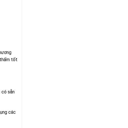
phương
 thấm tốt
ì có sẵn
dụng các