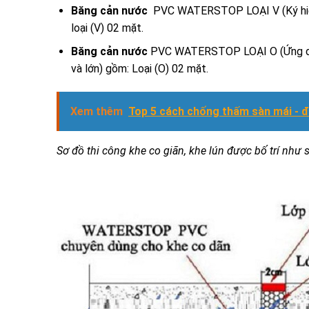
Băng cản nước
PVC WATERSTOP LOẠI V (Ký hiệu 
loại (V) 02 mặt.
Băng cản nước
PVC WATERSTOP LOẠI O (Ứng dụng
và lớn) gồm: Loại (O) 02 mặt.
Xem thêm
Top 5 cách chống thấm sàn mái - 
Sơ đồ thi công khe co giãn, khe lún được bố trí như 