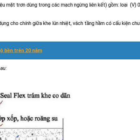
mặt trơn dùng trong các mạch ngừng liên kết) gồm: loại (V) 
 cho chính giữa khe lún nhiệt, vách tầng hầm có cấu kiện ch
độ bền trên 20 năm
sau: