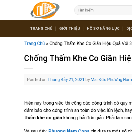
Skip
Tìm
to
kiếm:
content
TRANG CHỦ
GIỚI THIỆU
HỒ SƠ NĂNG LỰC
DỊ
Trang Chủ
»
Chống Thấm Khe Co Giãn Hiệu Quả Với 3
Chống Thấm Khe Co Giãn Hiệ
Posted on
Tháng Bảy 21, 2021
by
Mai Đức Phương Nam
Hiện nay trong việc thi công các công trình có quy 
đảm bảo cho công trình an toàn do việc
lún lệch, ha
thấm khe co giãn
không phải đơn giản. Phải làm sao
Và sau đây,
Phương Nam Cons
xin đưa ra một số 