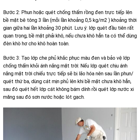
Bước 2: Phun hoặc quét chống thấm rồng đen trực tiếp lên
bề mặt bê tông 3 lần (mỗi lần khoảng 0,5 kg/m2 ) khoảng thời
gian giữa hai lần khoảng 30 phút. Lưu ý: lớp quét đầu tiên rất
quan trọng, bề mặt phải khô, nếu chưa khô hẳn ta có thể dùng
đèn khò hơ cho khô hoàn toàn.
Bước 3: Tạo lớp che phủ khắc phục màu đen và bảo vệ lớp
chống thấm khỏi ánh nắng mặt trời: Nếu lớp quét chịu ánh
nắng mặt trời chiếu trực tiếp sẽ bị lão hóa nên sau lần phun/
quét thứ ba, dùng cát mịn phủ lên khi bề mặt chưa khô hẳn,
sau đó quét hết lớp cát không bám dính rồi quét lớp nước xi
măng sau đó sơn nước hoặc lót gạch.