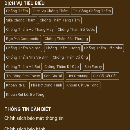
DỊCH VỤ TIÊU BIỂU
Chống Thấm
Dịch Vụ Chống Thấm
Thi Công Chống Thấm
Sika Chống Thấm
Chống Thấm Tầng Hầm
Chống Thấm Hố Thang Máy
Chống Thấm Bể Nước
Bọc Phủ Composite
Chống Thấm Sân Thượng
Chống Thấm Ngược
Chống Thấm Tường
Chống Thấm Trần Nhà
Chống Thấm Nhà Vệ Sinh
Chống Thấm Cổ Ống
Chống Thấm Hồ Bơi
Chống Thấm Đê Đập
Sơn Epoxy
Thi Công Sơn Epoxy
Sơn Giả Đá
Jet Grouting
Gia Cố Kết Cấu
Khoan P.R.D
Phá Dỡ Công Trình
Khoan Cắt Bê Tông
Khoan Rút Lõi Bê Tông
THÔNG TIN CẦN BIẾT
Chính sách bảo mật thông tin
Chính sách bảo hành