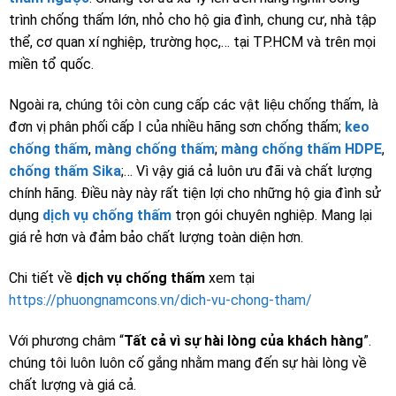
trình chống thấm lớn, nhỏ cho hộ gia đình, chung cư, nhà tập
thể, cơ quan xí nghiệp, trường học,… tại TP.HCM và trên mọi
miền tổ quốc.
Ngoài ra, chúng tôi còn cung cấp các vật liệu chống thấm, là
đơn vị phân phối cấp I của nhiều hãng sơn chống thấm;
keo
chống thấm
,
màng chống thấm
;
màng chống thấm HDPE
,
chống thấm Sika
;… Vì vậy giá cả luôn ưu đãi và chất lượng
chính hãng. Điều này này rất tiện lợi cho những hộ gia đình sử
dụng
dịch vụ chống thấm
trọn gói chuyên nghiệp. Mang lại
giá rẻ hơn và đảm bảo chất lượng toàn diện hơn.
Chi tiết về
dịch vụ chống thấm
xem tại
https://phuongnamcons.vn/dich-vu-chong-tham/
Với phương châm “
Tất cả vì sự hài lòng của khách hàng
”.
chúng tôi luôn luôn cố gắng nhằm mang đến sự hài lòng về
chất lượng và giá cả.