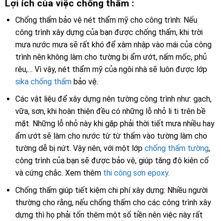
Lợi ích của việc chống thấm :
Chống thấm bảo vệ nét thẩm mỹ cho công trình: Nếu
công trình xây dựng của bạn được chống thấm, khi trời
mưa nước mưa sẽ rất khó để xâm nhập vào mái của công
trình nên không làm cho tường bị ẩm ướt, nấm mốc, phủ
rêu,… Vì vậy, nét thẩm mỹ của ngôi nhà sẽ luôn được lớp
sika chống thấm
bảo vệ.
Các vật liệu để xây dựng nên tường công trình như: gạch,
vữa, sơn, khi hoàn thiện đều có những lỗ nhỏ li ti trên bề
mặt. Những lỗ nhỏ này khi gặp phải thời tiết mưa nhiều hay
ẩm ướt sẽ làm cho nước từ từ thấm vào tường làm cho
tường dễ bị nứt. Vậy nên, với một lớp
chống thấm tường
,
công trình của bạn sẽ được bảo vệ, giúp tăng độ kiên cố
và cứng chắc. Xem thêm
thi công sơn epoxy
.
Chống thấm giúp tiết kiệm chi phí xây dựng: Nhiều người
thường cho rằng, nếu chống thấm cho các công trình xây
dựng thì họ phải tốn thêm một số tiền nên việc này rất