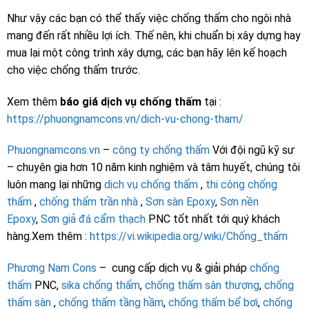
Như vậy các bạn có thể thấy việc chống thấm cho ngôi nhà
mang đến rất nhiều lợi ích. Thế nên, khi chuẩn bị xây dựng hay
mua lại một công trình xây dựng, các bạn hãy lên kế hoạch
cho việc chống thấm trước.
Xem thêm
báo giá dịch vụ chống thấm
tại :
https://phuongnamcons.vn/dich-vu-chong-tham/
Phuongnamcons.vn
–
công ty chống thấm
Với đội ngũ kỹ sư
– chuyên gia hơn 10 năm kinh nghiệm và tâm huyết, chúng tôi
luôn mang lại những
dịch vụ chống thấm
,
thi công chống
thấm
,
chống thấm trần nhà
,
Sơn sàn Epoxy
,
Sơn nền
Epoxy
,
Sơn giả đá cẩm thạch
PNC tốt nhất tới quý khách
hàng.Xem thêm :
https://vi.wikipedia.org/wiki/Chống_thấm
Phương Nam Cons
– cung cấp dịch vụ & giải pháp
chống
thấm
PNC,
sika chống thấm
,
chống thấm sân thượng
,
chống
thấm sàn
,
chống thấm tầng hầm
,
chống thấm bể bơi
,
chống