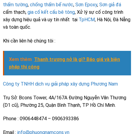
thấm tường
,
chống thấm bể nước
,
Sơn Epoxy
,
Sơn giả đá
cẩm thạch,
gia cố kết cấu bê tông
, Xử lý sự cố công trình
xây dựng hiệu quả và uy tín nhất tại
TpHCM
, Hà Nội, Đà Nẵng
và toàn quốc.
Khi cần liên hệ chúng tôi :
Xem thêm
Thanh trương nở là gì? Báo giá và biện
pháp thi công
Công ty TNHH dịch vụ giải pháp xây dựng Phương Nam
Trụ Sở: Bcons Tower, 4A/167A Đường Nguyễn Văn Thương
(D1 cũ), Phường 25, Quận Bình Thạnh, TP Hồ Chí Minh.
Phone : 0906448474 – 0906393386
Email :
info@phuongnamcons.vn