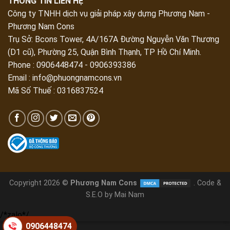
THÔNG TIN LIÊN HỆ
Công ty TNHH dịch vụ giải pháp xây dựng Phương Nam -
Phương Nam Cons
Trụ Sở:
Bcons Tower, 4A/167A Đường Nguyễn Văn Thương
(D1 cũ), Phường 25, Quận Bình Thạnh, TP Hồ Chí Minh
.
Phone : 0906448474 - 0906393386
Email :
info@phuongnamcons.vn
Mã Số Thuế : 0316837524
Copyright 2026 ©
Phương Nam Cons
. Code &
S.E.O by Mai Nam
/*zalo*/
0906448474