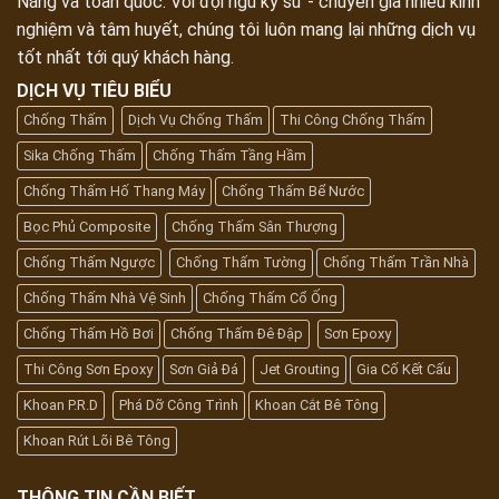
Nẵng và toàn quốc. Với đội ngũ kỹ sư - chuyên gia nhiều kinh
nghiệm và tâm huyết, chúng tôi luôn mang lại những dịch vụ
tốt nhất tới quý khách hàng.
DỊCH VỤ TIÊU BIỂU
Chống Thấm
Dịch Vụ Chống Thấm
Thi Công Chống Thấm
Sika Chống Thấm
Chống Thấm Tầng Hầm
Chống Thấm Hố Thang Máy
Chống Thấm Bể Nước
Bọc Phủ Composite
Chống Thấm Sân Thượng
Chống Thấm Ngược
Chống Thấm Tường
Chống Thấm Trần Nhà
Chống Thấm Nhà Vệ Sinh
Chống Thấm Cổ Ống
Chống Thấm Hồ Bơi
Chống Thấm Đê Đập
Sơn Epoxy
Thi Công Sơn Epoxy
Sơn Giả Đá
Jet Grouting
Gia Cố Kết Cấu
Khoan P.R.D
Phá Dỡ Công Trình
Khoan Cắt Bê Tông
Khoan Rút Lõi Bê Tông
THÔNG TIN CẦN BIẾT