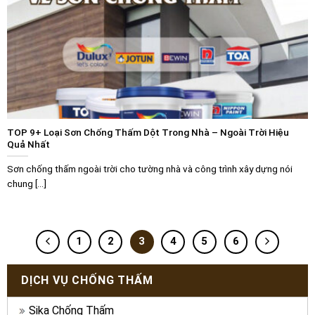
TOP 9+ Loại Sơn Chống Thấm Dột Trong Nhà – Ngoài Trời Hiệu
Quả Nhất
Sơn chống thấm ngoài trời cho tường nhà và công trình xây dựng nói
chung [...]
1
2
3
4
5
6
DỊCH VỤ CHỐNG THẤM
Sika Chống Thấm