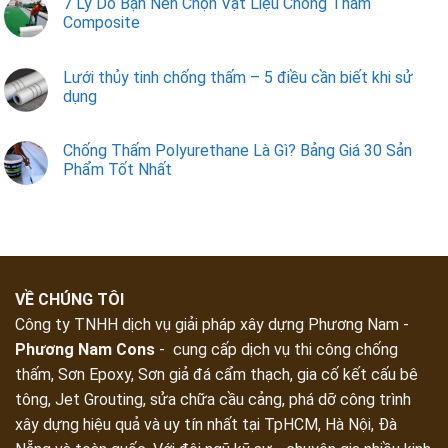
7 Lý Do Bạn Nên Chọn Vật Liệu Chống Thấm
Composite
Lưới thủy tinh chống thấm – 5 điều cần biết khi sử
dụng
Chống Thấm Polyurethane Là Gì? Bảng Giá 30 Sản
Phẩm Tốt Nhất
VỀ CHÚNG TÔI
Công ty TNHH dịch vụ giải pháp xây dựng Phương Nam -
Phương Nam Cons
- cung cấp dịch vụ thi công chống
thấm, Sơn Epoxy, Sơn giả đá cẩm thạch, gia cố kết cấu bê
tông, Jet Grouting, sửa chữa cầu cảng, phá dỡ công trình
xây dựng hiệu quả và uy tín nhất tại TpHCM, Hà Nội, Đà