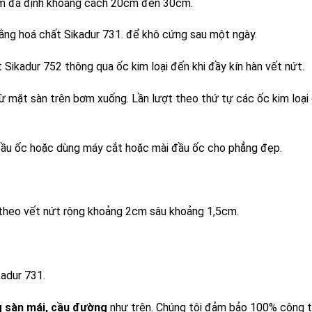
iểm đã định khoảng cách 20cm đến 30cm.
ằng hoá chất Sikadur 731. để khô cứng sau một ngày.
ikadur 752 thông qua ốc kim loại đến khi đầy kín hàn vết nứt.
 mặt sàn trên bơm xuống. Lần lượt theo thứ tự các ốc kim loạ
.
ầu ốc hoặc dùng máy cắt hoặc mài đầu ốc cho phẳng đẹp.
theo vết nứt rộng khoảng 2cm sâu khoảng 1,5cm.
adur 731.
g sàn mái, cầu đường
như trên. Chúng tôi đảm bảo 100% công t