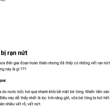
bị rạn nứt
chưa đến giai đoạn hoàn thiện nhưng đã thấy có những vết rạn nứ
ng này là gì ???
qua:
a do nước bốc hơi quá nhanh khỏi bề mặt bê tông. Khiến tấm sàn
iều này dễ thấy nhất là lúc trời nắng gắt, vữa bê tông bị hút hế
iện nhiều vết rỗ, vết nứt.