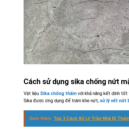
Cách sử dụng sika chống nứt m
Vật liệu
Sika chống thấm
với khả năng kết dính tốt
Sika được ứng dụng để trám khe nứt,
xử lý vết nứt
Xem thêm
Top 3 Cách Xử Lý Trần Nhà Bị Thấm