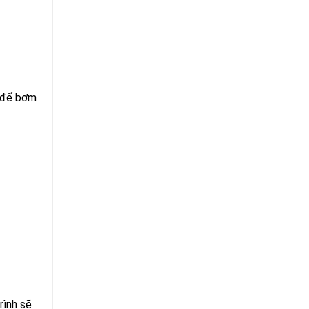
i để bơm
rình sẽ