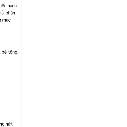
tiến hành
hải phân
ng mục
 bê tông.
ng nứt.