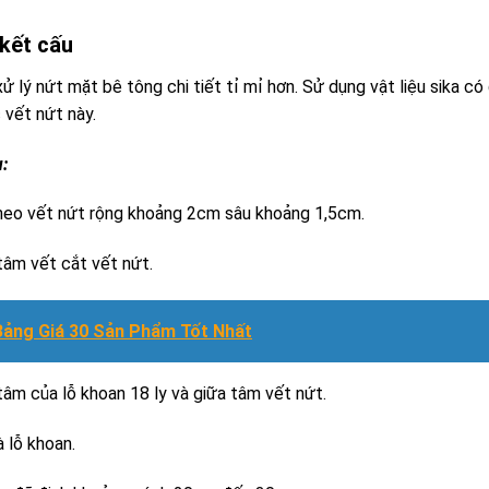
 kết cấu
 xử lý nứt mặt bê tông chi tiết tỉ mỉ hơn. Sử dụng vật liệu sika có
 vết nứt này.
:
heo vết nứt rộng khoảng 2cm sâu khoảng 1,5cm.
tâm vết cắt vết nứt.
Bảng Giá 30 Sản Phẩm Tốt Nhất
tâm của lỗ khoan 18 ly và giữa tâm vết nứt.
 lỗ khoan.