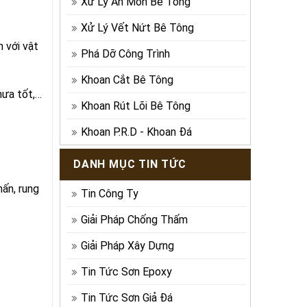
Xử Lý Ăn Mòn Bê Tông
Xử Lý Vết Nứt Bê Tông
 với vật
Phá Dỡ Công Trình
Khoan Cắt Bê Tông
hưa tốt,…
Khoan Rút Lõi Bê Tông
Khoan P.R.D - Khoan Đá
DANH MỤC TIN TỨC
ấn, rung
Tin Công Ty
Giải Pháp Chống Thấm
Giải Pháp Xây Dựng
Tin Tức Sơn Epoxy
Tin Tức Sơn Giả Đá