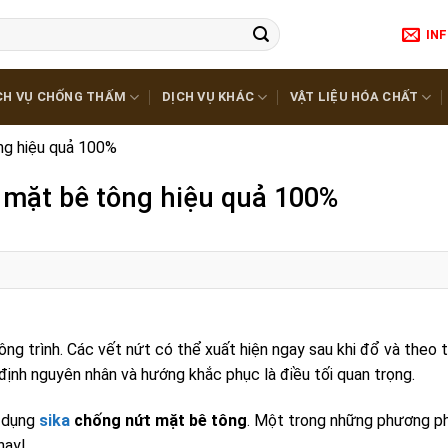
IN
CH VỤ CHỐNG THẤM
DỊCH VỤ KHÁC
VẬT LIỆU HÓA CHẤT
ng hiệu quả 100%
 mặt bê tông hiệu quả 100%
ng trình. Các vết nứt có thể xuất hiện ngay sau khi đổ và theo t
định nguyên nhân và hướng khắc phục là điều tối quan trọng.
ử dụng
sika
chống nứt mặt bê tông
. Một trong những phương p
nay!