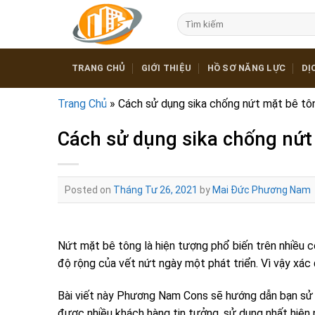
Skip
Tìm
to
kiếm:
content
TRANG CHỦ
GIỚI THIỆU
HỒ SƠ NĂNG LỰC
DỊ
Trang Chủ
»
Cách sử dụng sika chống nứt mặt bê tô
Cách sử dụng sika chống nứt
Posted on
Tháng Tư 26, 2021
by
Mai Đức Phương Nam
Nứt mặt bê tông là hiện tượng phổ biến trên nhiều cô
độ rộng của vết nứt ngày một phát triển. Vì vậy xác 
Bài viết này Phương Nam Cons sẽ hướng dẫn bạn s
được nhiều khách hàng tin tưởng, sử dụng nhất hiện 