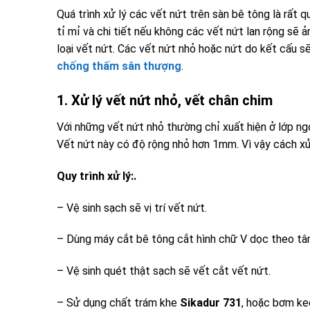
Quá trình xử lý các vết nứt trên sàn bê tông là rất q
tỉ mỉ và chi tiết nếu không các vết nứt lan rộng sẽ ả
loại vết nứt. Các vết nứt nhỏ hoặc nứt do kết cấu s
chống thấm sân thượng
.
1. Xử lý vết nứt nhỏ, vết chân chim
Với những vết nứt nhỏ thường chỉ xuất hiện ở lớp n
Vết nứt này có độ rộng nhỏ hơn 1mm. Vì vậy cách xử
Quy trình xử lý:.
– Vệ sinh sạch sẽ vị trí vết nứt.
– Dùng máy cắt bê tông cắt hình chữ V dọc theo t
– Vệ sinh quét thật sạch sẽ vết cắt vết nứt.
– Sử dụng chất trám khe
Sikadur 731
, hoặc bơm ke